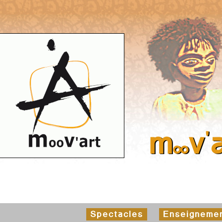
m
v
'
oo
Spectacles
Enseigneme