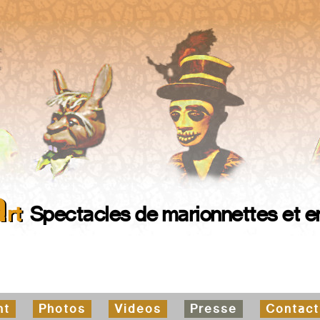
a
rt
Spectacles de marionnettes
et e
nt
Photos
Vidéos
Presse
Contact